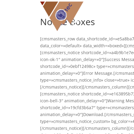
Notice Boxes
[cmsmasters_row data_shortcode_id=»e5a8ba7
data_color=»default» data_width=»boxed»][c
[cmsmasters_notice shortcode_id=»a4b9b1e7e
icon-ok-1″ animation_delay=»0″]Success Mess
shortcode_id=»0ebf12498c» type=»cmsmasters_
animation_delay=»0″]Error Message.[/cmsmast
type=»cmsmasters_notice_info» close=»true» i
[/cmsmasters_notice][/cmsmasters_column][c
[cmsmasters_notice shortcode_id=»e163895b7
icon-bell-3″ animation_delay=»0″]Warning Me
shortcode_id=»19cfd3b6a7″ type=»cmsmasters
animation_delay=»0″]Download.[/cmsmasters_
type=»cmsmasters_notice_custom» bg_color=»#
[/cmsmasters_notice][/cmsmasters_column][/