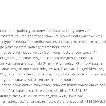
65a» data_padding_bottom=»60″ data_padding_top=»70″
msmasters_column shortcode_id=»23e57e632a» data_width=»1/2″]
e» type=»cmsmasters_notice_success» close=»true» icon=»cmsmast
age.[/cmsmasters_notice][cmsmasters_notice
notice_error» close=»true» icon=»cmsmasters-icon-cancel-1″
ers_notice][cmsmasters_notice shortcode_id=»ec850e2904″
con=»cmsmasters-icon-info-3″ animation_delay=»0″]Info Message.
msmasters_column shortcode_id=»404d34aa2a» data_width=»1/2″]
3″ type=»cmsmasters_notice_warning» close=»true» icon=»cmsmast
ssage.[/cmsmasters_notice][cmsmasters_notice
_notice_download» close=»true» icon=»cmsmasters-icon-download
notice][cmsmasters_notice shortcode_id=»a2f8d691b3″
f8f8f8″ close=»true» animation_delay=»0″]Download.
cmsmasters_row][cmsmasters_row data_shortcode_id=»3839364dc6