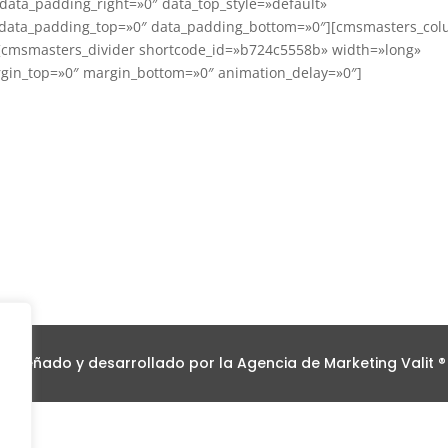
data_padding_right=»0″ data_top_style=»default»
t» data_padding_top=»0″ data_padding_bottom=»0″][cmsmasters_co
[cmsmasters_divider shortcode_id=»b724c5558b» width=»long»
argin_top=»0″ margin_bottom=»0″ animation_delay=»0″]
Diseñado y desarrollado por la Agencia de Marketing Valit ®