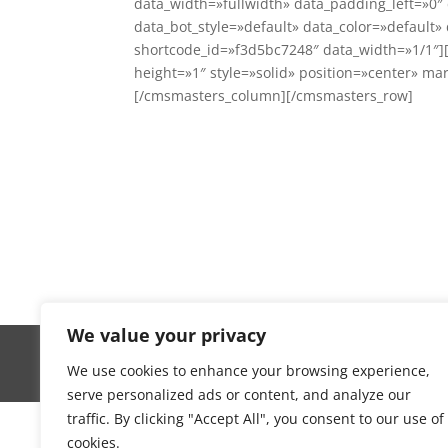
data_width=»fullwidth» data_padding_left=»0″ 
data_bot_style=»default» data_color=»defaul
shortcode_id=»f3d5bc7248″ data_width=»1/1″]
height=»1″ style=»solid» position=»center» m
[/cmsmasters_column][/cmsmasters_row]
We value your privacy
We use cookies to enhance your browsing experience,
serve personalized ads or content, and analyze our
traffic. By clicking "Accept All", you consent to our use of
cookies.