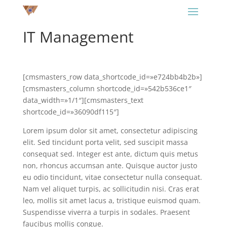
IT Management
[cmsmasters_row data_shortcode_id=»e724bb4b2b»]
[cmsmasters_column shortcode_id=»542b536ce1″
data_width=»1/1″][cmsmasters_text
shortcode_id=»36090df115″]
Lorem ipsum dolor sit amet, consectetur adipiscing
elit. Sed tincidunt porta velit, sed suscipit massa
consequat sed. Integer est ante, dictum quis metus
non, rhoncus accumsan ante. Quisque auctor justo
eu odio tincidunt, vitae consectetur nulla consequat.
Nam vel aliquet turpis, ac sollicitudin nisi. Cras erat
leo, mollis sit amet lacus a, tristique euismod quam.
Suspendisse viverra a turpis in sodales. Praesent
faucibus mollis congue.